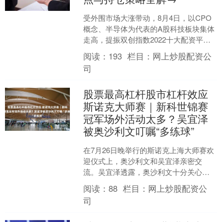
受外围市场大涨带动，8月4日，以CPO
概念、半导体为代表的A股科技板块集体
走高，提振双创指数2022十大配资平台
app，大消费、金融板块走势偏弱。全市
阅读：
193
栏目：
网上炒股配资公
场超360....
司
股票最高杠杆股市杠杆效应
斯诺克大师赛｜新科世锦赛
冠军场外活动太多？吴宜泽
被奥沙利文叮嘱“多练球”
在7月26日晚举行的斯诺克上海大师赛欢
迎仪式上，奥沙利文和吴宜泽亲密交
流。吴宜泽透露，奥沙利文十分关心自
己的近况。 “他了解了我是不是最近很忙
阅读：
88
栏目：
网上炒股配资公
股票最高杠杆股市杠....
司