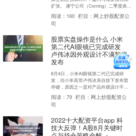
扩张。 康宁公司（Corning）二季度表现
优于市场预期。核心销售额达47.4亿美
阅读：
160
栏目：
网上炒股配资公
元，同比增....
司
股票实盘操作是什么 小米
第二代AI眼镜已完成研发
卢伟冰因外观设计不满暂停
发布
8月4日，小米AI眼镜第二代已完成研
发，但小米高管卢伟冰亲自按下发布暂
停键，原因之一是对产品外观设计不太
满意并要求重新调整设计，或延期至第
阅读：
79
栏目：
网上炒股配资公
四季度甚至明年发布。 ....
司
2022十大配资平台app 科
技大反弹！A股8月关键时
点与持仓策略全解→