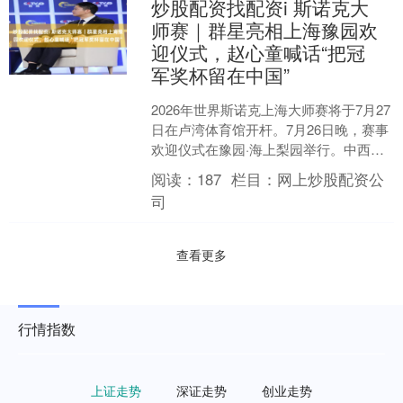
炒股配资找配资i 斯诺克大
师赛｜群星亮相上海豫园欢
迎仪式，赵心童喊话“把冠
军奖杯留在中国”
2026年世界斯诺克上海大师赛将于7月27
日在卢湾体育馆开杆。7月26日晚，赛事
欢迎仪式在豫园·海上梨园举行。中西交
融的雅致场景，为赛事20周年赋予了独
阅读：
187
栏目：
网上炒股配资公
特的文化....
司
查看更多
行情指数
上证走势
深证走势
创业走势