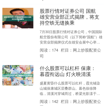
股票行情对证券公司 国航
雄安营业部正式揭牌，将支
持空铁无缝换乘
7月30日股票行情对证券公司，中国国际
航空股份有限公司（以下简称“国航”）雄
安营业部揭牌仪式在雄安会展中心举
行。 国航相关负责人表示，雄安营业部
阅读：
174
栏目：
网上炒股配资公
将作为国航扎根雄....
司
什么股票可以杠杆 保康：
暮霞衔远山 灯火映清溪
盛夏黄昏什么股票可以杠杆，霞光铺染
山城保康城区层叠群山。暮色徐徐降
临，清溪河穿城而过，桥梁光影漾于碧
波之上。城区灯火次第点亮，沿河运动
阅读：
142
栏目：
网上炒股配资公
场流光璀璨，暮色晚霞、青山....