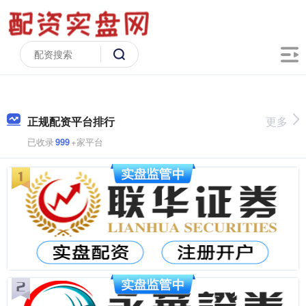
正规配资平台排行
更多
已收录
999
+家平台