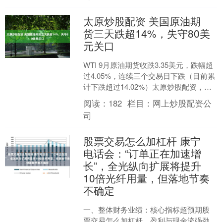
太原炒股配资 美国原油期
货三天跌超14%，失守80美
元关口
WTI 9月原油期货收跌3.35美元，跌幅超
过4.05%，连续三个交易日下跌（目前累
计下跌超过14.02%）太原炒股配资，报
79.26美元/桶，为7月16日以来....
阅读：
182
栏目：
网上炒股配资公
司
股票交易怎么加杠杆 康宁
电话会：“订单正在加速增
长”，全光纵向扩展将提升
10倍光纤用量，但落地节奏
不确定
一、整体财务业绩：核心指标超预期股
票交易怎么加杠杆，盈利与现金流强劲