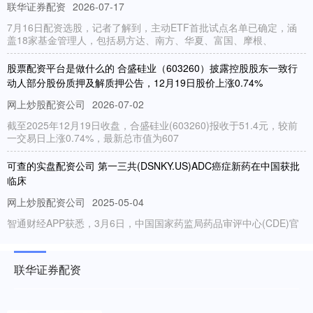
联华证券配资
2026-07-17
7月16日配资选股，记者了解到，主动ETF首批试点名单已确定，涵
盖18家基金管理人，包括易方达、南方、华夏、富国、摩根、
股票配资平台是做什么的 合盛硅业（603260）披露控股股东一致行
动人部分股份质押及解质押公告，12月19日股价上涨0.74%
网上炒股配资公司
2026-07-02
截至2025年12月19日收盘，合盛硅业(603260)报收于51.4元，较前
一交易日上涨0.74%，最新总市值为607
可查的实盘配资公司 第一三共(DSNKY.US)ADC癌症新药在中国获批
临床
网上炒股配资公司
2025-05-04
智通财经APP获悉，3月6日，中国国家药监局药品审评中心(CDE)官
网公示，第一三共(DSNKY.US)申报的1类新药D
股票配资全攻略 新年抱团拓市场 浙江多个外贸团组赴境外参展
联华证券配资
网上股票配资平台
2025-02-13
中新社湖州2月7日电 (胡丰盛)“春节期间，我们已组织13家童装企业