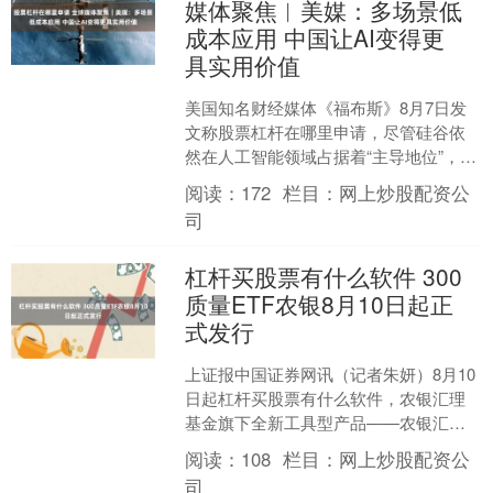
媒体聚焦︱美媒：多场景低
成本应用 中国让AI变得更
具实用价值
美国知名财经媒体《福布斯》8月7日发
文称股票杠杆在哪里申请，尽管硅谷依
然在人工智能领域占据着“主导地位”，但
中国或许正在参与一场截然不同的竞
阅读：
172
栏目：
网上炒股配资公
赛。中国的优势未必是....
司
杠杆买股票有什么软件 300
质量ETF农银8月10日起正
式发行
上证报中国证券网讯（记者朱妍）8月10
日起杠杆买股票有什么软件，农银汇理
基金旗下全新工具型产品——农银汇理
沪深300质量交易型开放式指数证券投资
阅读：
108
栏目：
网上炒股配资公
基金正式发行，在....
司