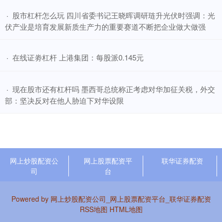
​股市杠杆怎么玩 四川省委书记王晓晖调研琏升光伏时强调：光
·
伏产业是培育发展新质生产力的重要赛道不断把企业做大做强
​在线证劵杠杆 上港集团：每股派0.145元
·
​现在股市还有杠杆吗 墨西哥总统称正考虑对华加征关税，外交
·
部：坚决反对在他人胁迫下对华设限
网上炒股配资公
网上股票配资平
联华证券配资
司
台
Powered by
网上炒股配资公司_网上股票配资平台_联华证券配资
RSS地图
HTML地图