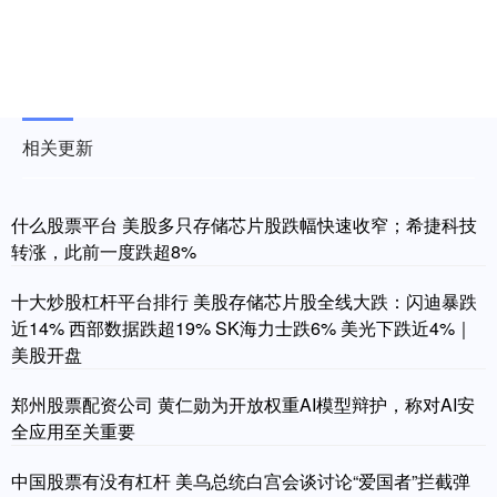
相关更新
什么股票平台 美股多只存储芯片股跌幅快速收窄；希捷科技
转涨，此前一度跌超8%
十大炒股杠杆平台排行 美股存储芯片股全线大跌：闪迪暴跌
近14% 西部数据跌超19% SK海力士跌6% 美光下跌近4%｜
美股开盘
郑州股票配资公司 黄仁勋为开放权重AI模型辩护，称对AI安
全应用至关重要
中国股票有没有杠杆 美乌总统白宫会谈讨论“爱国者”拦截弹