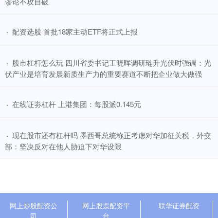
谬论不攻自破
​配资选股 首批18家主动ETF将正式上报
·
​股市杠杆怎么玩 四川省委书记王晓晖调研琏升光伏时强调：光
·
伏产业是培育发展新质生产力的重要赛道不断把企业做大做强
​在线证劵杠杆 上港集团：每股派0.145元
·
​现在股市还有杠杆吗 墨西哥总统称正考虑对华加征关税，外交
·
部：坚决反对在他人胁迫下对华设限
网上炒股配资公
网上股票配资平
联华证券配资
司
台