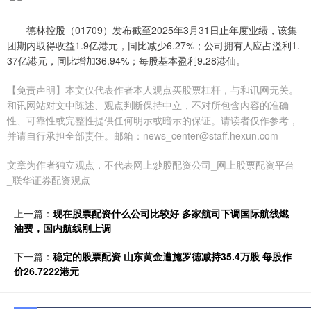
德林控股（01709）发布截至2025年3月31日止年度业绩，该集
团期内取得收益1.9亿港元，同比减少6.27%；公司拥有人应占溢利1.
37亿港元，同比增加36.94%；每股基本盈利9.28港仙。
【免责声明】本文仅代表作者本人观点买股票杠杆，与和讯网无关。
和讯网站对文中陈述、观点判断保持中立，不对所包含内容的准确
性、可靠性或完整性提供任何明示或暗示的保证。请读者仅作参考，
并请自行承担全部责任。邮箱：news_center@staff.hexun.com
文章为作者独立观点，不代表网上炒股配资公司_网上股票配资平台
_联华证券配资观点
上一篇：
现在股票配资什么公司比较好 多家航司下调国际航线燃
油费，国内航线刚上调
下一篇：
稳定的股票配资 山东黄金遭施罗德减持35.4万股 每股作
价26.7222港元