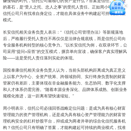
赚慢钱的时代，信托公司最核心的资产是什么？答案是信任。而信任
的基石，是“受人之托、忠人之事”的受托人责任。正如周小明所言，
信托公司只有找准自身定位，才能在具体业务中构建起可持续的商业
模式。
长安信托相关业务负责人表示：“《信托公司管理办法》等新规落地
后，严格履行受托人责任不再仅仅是法律合规底线，而是信托公司向
专业服务机构转型的核心竞争力。”以长安信托为例，在双录环节，公
司采用“提问+应答”的交互模式，摒弃单向宣读，确保客户真实理解风
险——这是受托人责任落到实处的体现。
国投泰康信托相关业务负责人认为，当前头部机构距离成为真正意义
上以客户为中心、全资产统筹、跨领域协同、实行终身负责制的财富
管家仍有差距，主要体现在非金融服务能力、生态协同、数字化支撑
和人才体系仍需完善。“随着本源业务深化、品牌体系成熟、创新业务
规模化推进，这一距离有望快速缩短。”
周小明表示，信托公司必须回答战略定位问题：是成为具有核心财富
管理能力的资产管理机构，还是成为具有核心资产管理能力的财富管
理机构安全的杠杆炒股平台，抑或成为两者并举的综合化信托服务机
构？信托公司只有明确了答案，才能构建起可持续的商业模式，找准