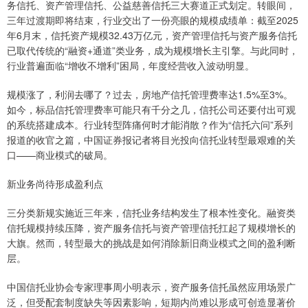
务信托、资产管理信托、公益慈善信托三大赛道正式划定。转眼间，
三年过渡期即将结束，行业交出了一份亮眼的规模成绩单：截至2025
年6月末，信托资产规模32.43万亿元，资产管理信托与资产服务信托
已取代传统的“融资+通道”类业务，成为规模增长主引擎。与此同时，
行业普遍面临“增收不增利”困局，年度经营收入波动明显。
规模涨了，利润去哪了？过去，房地产信托管理费率达1.5%至3%。
如今，标品信托管理费率可能只有千分之几，信托公司还要付出可观
的系统搭建成本。行业转型阵痛何时才能消散？作为“信托六问”系列
报道的收官之篇，中国证券报记者将目光投向信托业转型最艰难的关
口——商业模式的破局。
新业务尚待形成盈利点
三分类新规实施近三年来，信托业务结构发生了根本性变化。融资类
信托规模持续压降，资产服务信托与资产管理信托扛起了规模增长的
大旗。然而，转型最大的挑战是如何消除新旧商业模式之间的盈利断
层。
中国信托业协会专家理事周小明表示，资产服务信托虽然应用场景广
泛，但受配套制度缺失等因素影响，短期内尚难以形成可创造显著价