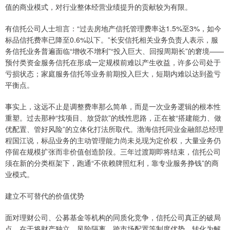
值的商业模式，对行业整体经营业绩提升的贡献较为有限。
有信托公司人士坦言：“过去房地产信托管理费率达1.5%至3%，如今
标品信托费率已降至0.6%以下。”长安信托相关业务负责人表示，服
务信托业务普遍面临“增收不增利”“投入巨大、回报周期长”的窘境——
预付类资金服务信托在形成一定规模前难以产生收益，许多公司处于
亏损状态；家庭服务信托等业务前期投入巨大，短期内难以达到盈亏
平衡点。
事实上，这远不止是调整费率那么简单，而是一次业务逻辑的根本性
重塑。过去那种“找项目、放贷款”的线性思路，正在被“搭建能力、做
优配置、管好风险”的立体化打法所取代。渤海信托同业金融部总经理
程国江说，标品业务的主动管理能力尚未兑现为定价权，大量业务仍
停留在规模扩张而非价值创造阶段。三年过渡期即将结束，信托公司
须在新的分类框架下，跑通“不依赖牌照红利，靠专业服务挣钱”的商
业模式。
建立不可替代的价值优势
面对理财公司、公募基金等机构的同质化竞争，信托公司真正的破局
点，在于将财产独立、风险隔离、跨市场配置等制度优势，转化为解