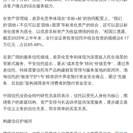
决客户痛点的综合服务能力。
在资产管理端，差异化竞争体现在“非标+标”的协同配置上。“我们
的‘固收+’不仅可以是‘固收+股票’等标准化资产的组合，还可以是以标
准化债券为底仓、以优质非标资产为收益增强的组合。”程国江透露。
截至2025年上半年末，全行业证券投资信托中组合投资的规模达8.17
万亿元，占比65.48%。
在更广阔的服务信托领域，差异化竞争则体现为深度嵌入民生场景的
管家式服务。平安信托提出，要从“成本竞争”转向“价值竞争”，通过养
老信托、特殊需要信托等产品构建财富管理与服务落地的双闭环。渤
海信托的“银发守护1号”精准切中养老预付资金安全痛点，通过“先服
务、后划款”架构保障老年消费者的预付资金安全。
中国信托业协会特约研究员袁田表示，信托以受托人身份为核心，围
绕客户的家庭结构、资产安排与长远诉求提供深度服务，逐步建立基
于信义义务的信任关系，而非简单的买卖关系。
构建信任护城河