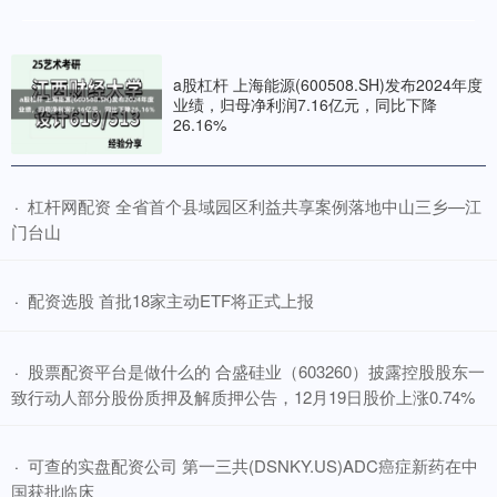
a股杠杆 上海能源(600508.SH)发布2024年度
业绩，归母净利润7.16亿元，同比下降
26.16%
​杠杆网配资 全省首个县域园区利益共享案例落地中山三乡—江
·
门台山
​配资选股 首批18家主动ETF将正式上报
·
​股票配资平台是做什么的 合盛硅业（603260）披露控股股东一
·
致行动人部分股份质押及解质押公告，12月19日股价上涨0.74%
​可查的实盘配资公司 第一三共(DSNKY.US)ADC癌症新药在中
·
国获批临床