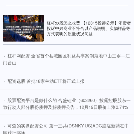
杠杆炒股怎么收费 【12315投诉公示】消费者
投诉中兴商业不符合以产品说明、实物样品等
方式表明的质量状况问题
​杠杆网配资 全省首个县域园区利益共享案例落地中山三乡—江
·
门台山
​配资选股 首批18家主动ETF将正式上报
·
​股票配资平台是做什么的 合盛硅业（603260）披露控股股东一
·
致行动人部分股份质押及解质押公告，12月19日股价上涨0.74%
​可查的实盘配资公司 第一三共(DSNKY.US)ADC癌症新药在中
·
国获批临床