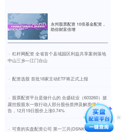
永州股票配资 10倍基金配资，
助你财富倍增
​杠杆网配资 全省首个县域园区利益共享案例落地
·
中山三乡—江门台山
​配资选股 首批18家主动ETF将正式上报
·
​股票配资平台是做什么的 合盛硅业（603260）披
·
露控股股东一致行动人部分股份质押及解质押公
告，12月19日股价上涨0.74%
​可查的实盘配资公司 第一三共(DSNKY.US)ADC
·