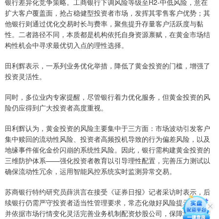
银行差异化竞争策略。工商银行下调风险等级至R2-中低风险，意在
扩大客户覆盖面，抢占稳健型投资者市场，发挥其零售客户优势；其
他银行则通过优化交易时长与费率，聚焦提升存量客户活跃度与黏
性。二者路径不同，本质都是机构依托自身资源禀赋，在黄金市场结
构性机会中寻求最优切入点的理性选择。
田利辉表示，一系列业务优化举措，降低了黄金投资的门槛，增强了
投资灵活性。
同时，多位业内专家提醒，尽管银行着力优化服务，但黄金投资的风
险仍应得到广大投资者高度重视。
田利辉认为，黄金投资的风险主要集中于三方面：市场波动引发客户
集中赎回的流动性风险、投资者高频投机导致的行为偏差风险，以及
地缘事件催化金价闪崩的系统性风险。因此，银行需构建黄金投资的
三维防护体系——强化投资者教育以引导理性配置，完善压力测试以
确保流动性冗余，运用智能风控系统实时监测异常交易。
苏商银行特约研究员薛洪言在接受《证券日报》记者采访时表示，后
续银行仍需严守投资者适当性管理要求，常态化做好风险提示工作，
并依据市场行情变化灵活完善业务机制配资炒股公司，保障贵金属零