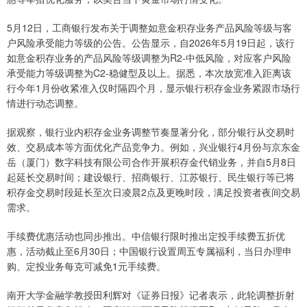
5月12日，工商银行发布关于调整如意金积存业务产品风险等级与客
户风险承受能力等级的公告。公告显示，自2026年5月19日起，该行
如意金积存业务的产品风险等级调整为R2-中低风险，对应客户风险
承受能力等级调整为C2-稳健型及以上。据悉，本次放宽准入距离该
行今年1月份收紧准入仅时隔四个月，显示银行积存金业务紧跟市场行
情进行动态调整。
据观察，银行业内积存金业务调整节奏显著分化，部分银行从交易时
效、交易成本等方面优化产品竞争力。例如，兴业银行4月份与京东金
岳（厦门）数字科技有限公司合作开展积存金代销业务，并自5月8日
起延长交易时间；建设银行、招商银行、江苏银行、民生银行等已将
积存金交易时段延长至次日凌晨2点及更晚时段，满足投资者夜间交易
需求。
手续费优惠活动也同步推出。中信银行限时推出定投手续费五折优
惠，活动截止至6月30日；中国银行设置周五专属福利，当日办理申
购、定投业务每克可减免1元手续费。
南开大学金融学教授田利辉对《证券日报》记者表示，此轮调整折射