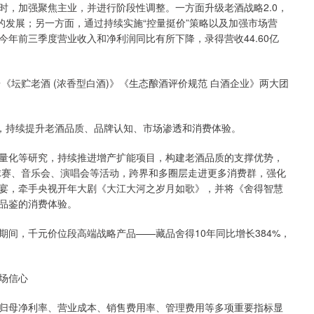
时，加强聚焦主业，并进行阶段性调整。一方面升级老酒战略2.0，
的发展；另一方面，通过持续实施“控量挺价”策略以及加强市场营
年前三季度营业收入和净利润同比有所下降，录得营收44.60亿
《坛贮老酒 (浓香型白酒)》《生态酿酒评价规范 白酒企业》两大团
作，持续提升老酒品质、品牌认知、市场渗透和消费体验。
量化等研究，持续推进增产扩能项目，构建老酒品质的支撑优势，
夫球赛、音乐会、演唱会等活动，跨界和多圈层走进更多消费群，强化
酒盛宴，牵手央视开年大剧《大江大河之岁月如歌》，并将《舍得智慧
品鉴的消费体验。
间，千元价位段高端战略产品——藏品舍得10年同比增长384%，
场信心
归母净利率、营业成本、销售费用率、管理费用等多项重要指标显