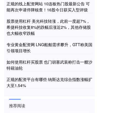
正规的线上配资网站 10连板热门股最新公告 可
能再次申请停牌核查！16股今日获买入型评级
股票使用杠杆 美光科技转涨，此前一度超7%，
希捷科技收复8%的跌幅后涨近2%，其他存储股
也大幅收窄跌幅
专业黄金配资网 LNG船舶需求攀升，GTT称美国
引领项目增长
如何使用杠杆买股票 也门胡塞武装称打击一艘沙
特籍油轮
正规的配资平台有哪些 纳斯达克综合指数涨幅扩
大至1.54%
推荐阅读