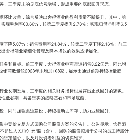
善，三季度末的见底信号增强，形成重要的底部回升形态。
据环比改善，综合反映出舍得酒业的盈利质量不断提升。其中，第
实现毛利率63.66%，较第二季度提升2.73%；实现归母净利率6.5
降5.07%；销售费用率24.84%，较第二季度下降2.16%；前三
这反映出舍得酒业精细化管理及降本增效的效果逐渐显化。
务和目标。前三季度，舍得酒业电商渠道销售3.22亿元，同比增
经销商数量较2023年末增加108家，显示出通过前期持续控量挺
行业长期发展，三季度的相关财务指标也展露出止跌回升的迹象。
段性低谷期，具备坚实的战略基石和市场底蕴。
役，同时加强渠道建设，持续推动去库存，助力业绩回升。
集中竞价交易方式回购公司股份方案的公告》。公告显示，舍得酒
不超过人民币91元/股（含）。回购的股份拟用于公司的员工持股计
的坚定信心，以及对投资者利益的切实维护。