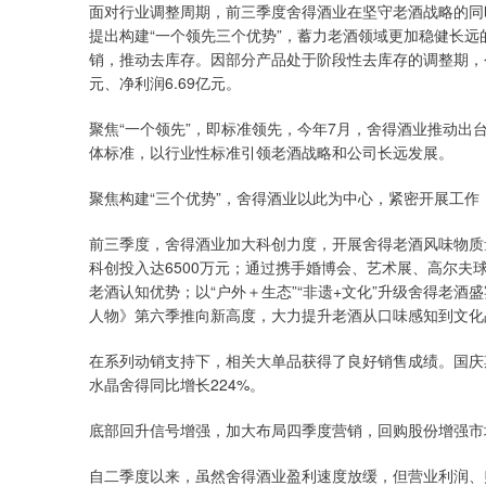
面对行业调整周期，前三季度舍得酒业在坚守老酒战略的同
提出构建“一个领先三个优势”，蓄力老酒领域更加稳健长远
销，推动去库存。因部分产品处于阶段性去库存的调整期，今
元、净利润6.69亿元。
聚焦“一个领先”，即标准领先，今年7月，舍得酒业推动出台
体标准，以行业性标准引领老酒战略和公司长远发展。
聚焦构建“三个优势”，舍得酒业以此为中心，紧密开展工
前三季度，舍得酒业加大科创力度，开展舍得老酒风味物质
科创投入达6500万元；通过携手婚博会、艺术展、高尔
老酒认知优势；以“户外＋生态”“非遗+文化”升级舍得老
人物》第六季推向新高度，大力提升老酒从口味感知到文化
在系列动销支持下，相关大单品获得了良好销售成绩。国庆期
水晶舍得同比增长224%。
底部回升信号增强，加大布局四季度营销，回购股份增强市
自二季度以来，虽然舍得酒业盈利速度放缓，但营业利润、