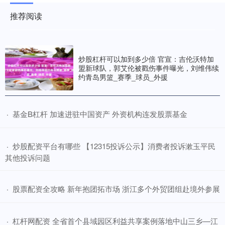
推荐阅读
炒股杠杆可以加到多少倍 官宣：吉伦沃特加
盟新球队，郭艾伦被戳伤事件曝光，刘维伟续
约青岛男篮_赛季_球员_外援
​基金B杠杆 加速进驻中国资产 外资机构连发股票基金
·
​炒股配资平台有哪些 【12315投诉公示】消费者投诉漱玉平民
·
其他投诉问题
​股票配资全攻略 新年抱团拓市场 浙江多个外贸团组赴境外参展
·
​杠杆网配资 全省首个县域园区利益共享案例落地中山三乡—江
·