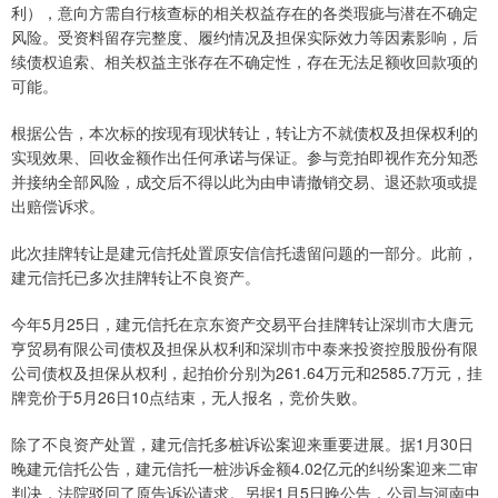
利），意向方需自行核查标的相关权益存在的各类瑕疵与潜在不确定
风险。受资料留存完整度、履约情况及担保实际效力等因素影响，后
续债权追索、相关权益主张存在不确定性，存在无法足额收回款项的
可能。
根据公告，本次标的按现有现状转让，转让方不就债权及担保权利的
实现效果、回收金额作出任何承诺与保证。参与竞拍即视作充分知悉
并接纳全部风险，成交后不得以此为由申请撤销交易、退还款项或提
出赔偿诉求。
此次挂牌转让是建元信托处置原安信信托遗留问题的一部分。此前，
建元信托已多次挂牌转让不良资产。
今年5月25日，建元信托在京东资产交易平台挂牌转让深圳市大唐元
亨贸易有限公司债权及担保从权利和深圳市中泰来投资控股股份有限
公司债权及担保从权利，起拍价分别为261.64万元和2585.7万元，挂
牌竞价于5月26日10点结束，无人报名，竞价失败。
除了不良资产处置，建元信托多桩诉讼案迎来重要进展。据1月30日
晚建元信托公告，建元信托一桩涉诉金额4.02亿元的纠纷案迎来二审
判决，法院驳回了原告诉讼请求。另据1月5日晚公告，公司与河南中