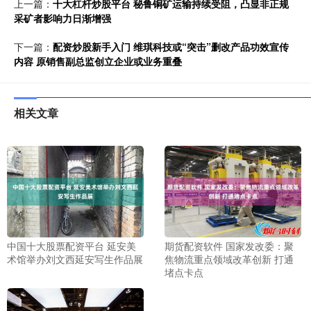
上一篇：
十大杠杆炒股平台 秘鲁铜矿运输持续受阻，凸显非正规
采矿者影响力日渐增强
下一篇：
配资炒股新手入门 维琪科技或“突击”删改产品功效宣传
内容 原销售副总监创立企业或业务重叠
相关文章
中国十大股票配资平台 延安美
期货配资软件 国家发改委：聚
术馆举办刘文西延安写生作品展
焦物流重点领域改革创新 打通
堵点卡点