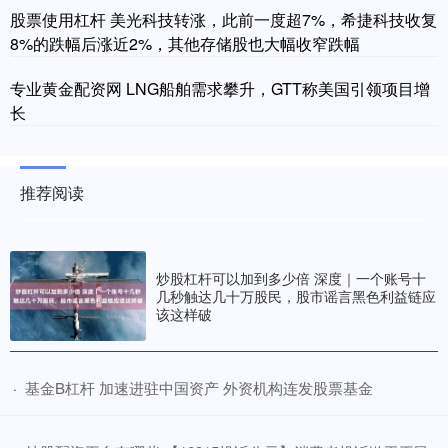
股票使用杠杆 美光科技转涨，此前一度超7%，希捷科技收复
8%的跌幅后涨近2%，其他存储股也大幅收窄跌幅
专业黄金配资网 LNG船舶需求攀升，GTT称美国引领项目增
长
推荐阅读
炒股杠杆可以加到多少倍 深度｜一个账号十
几秒触达几十万股民，股市谣言黑色利益链应
该这样破
​基金B杠杆 加速进驻中国资产 外资机构连发股票基金
·