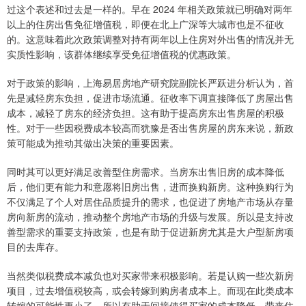
过这个表述和过去是一样的。早在 2024 年相关政策就已明确对两年
以上的住房出售免征增值税，即便在北上广深等大城市也是不征收
的。这意味着此次政策调整对持有两年以上住房对外出售的情况并无
实质性影响，该群体继续享受免征增值税的优惠政策。
对于政策的影响，上海易居房地产研究院副院长严跃进分析认为，首
先是减轻房东负担，促进市场流通。征收率下调直接降低了房屋出售
成本，减轻了房东的经济负担。这有助于提高房东出售房屋的积极
性。对于一些因税费成本较高而犹豫是否出售房屋的房东来说，新政
策可能成为推动其做出决策的重要因素。
同时其可以更好满足改善型住房需求。当房东出售旧房的成本降低
后，他们更有能力和意愿将旧房出售，进而换购新房。这种换购行为
不仅满足了个人对居住品质提升的需求，也促进了房地产市场从存量
房向新房的流动，推动整个房地产市场的升级与发展。所以是支持改
善型需求的重要支持政策，也是有助于促进新房尤其是大户型新房项
目的去库存。
当然类似税费成本减负也对买家带来积极影响。若是认购一些次新房
项目，过去增值税较高，或会转嫁到购房者成本上。而现在此类成本
转嫁的可能性更小了。所以有助于间接使得买家的成本降低，带来住