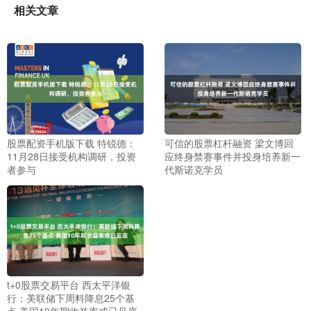
相关文章
股票配资手机版下载 特锐德：
可信的股票杠杆融资 梁文博回
11月28日接受机构调研，投资
应终身禁赛事件并投身培养新一
者参与
代斯诺克学员
t+0股票交易平台 西太平洋银
行：美联储下周料降息25个基
点 美国10年期收益率或已见底