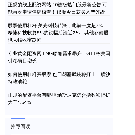
正规的线上配资网站 10连板热门股最新公告 可
能再次申请停牌核查！16股今日获买入型评级
股票使用杠杆 美光科技转涨，此前一度超7%，
希捷科技收复8%的跌幅后涨近2%，其他存储股
也大幅收窄跌幅
专业黄金配资网 LNG船舶需求攀升，GTT称美国
引领项目增长
如何使用杠杆买股票 也门胡塞武装称打击一艘沙
特籍油轮
正规的配资平台有哪些 纳斯达克综合指数涨幅扩
大至1.54%
推荐阅读