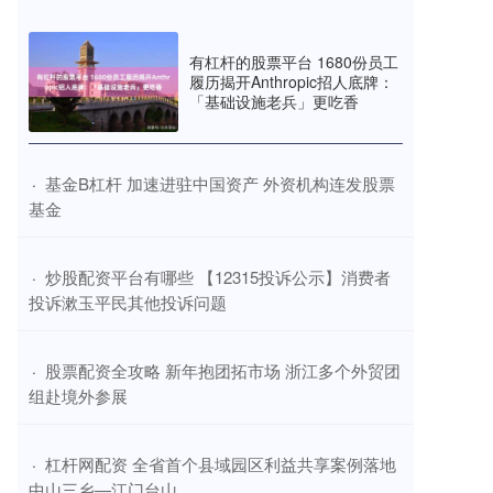
有杠杆的股票平台 1680份员工
履历揭开Anthropic招人底牌：
「基础设施老兵」更吃香
​基金B杠杆 加速进驻中国资产 外资机构连发股票
·
基金
​炒股配资平台有哪些 【12315投诉公示】消费者
·
投诉漱玉平民其他投诉问题
​股票配资全攻略 新年抱团拓市场 浙江多个外贸团
·
组赴境外参展
​杠杆网配资 全省首个县域园区利益共享案例落地
·
中山三乡—江门台山