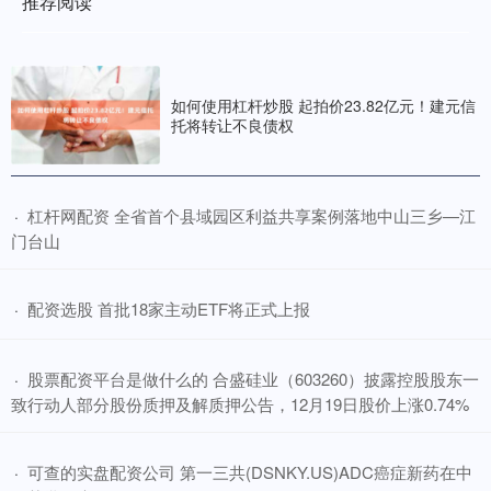
推荐阅读
如何使用杠杆炒股 起拍价23.82亿元！建元信
托将转让不良债权
​杠杆网配资 全省首个县域园区利益共享案例落地中山三乡—江
·
门台山
​配资选股 首批18家主动ETF将正式上报
·
​股票配资平台是做什么的 合盛硅业（603260）披露控股股东一
·
致行动人部分股份质押及解质押公告，12月19日股价上涨0.74%
​可查的实盘配资公司 第一三共(DSNKY.US)ADC癌症新药在中
·