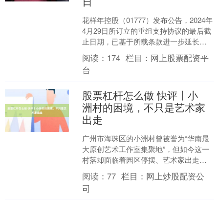
日
花样年控股（01777）发布公告，2024年
4月29日所订立的重组支持协议的最后截
止日期，已基于所载条款进一步延长至
2025年6月27日。公司及其顾问将继续与
阅读：
174
栏目：
网上股票配资平
公....
台
股票杠杆怎么做 快评丨小
洲村的困境，不只是艺术家
出走
广州市海珠区的小洲村曾被誉为“华南最
大原创艺术工作室集聚地”，但如今这一
村落却面临着园区停摆、艺术家出走、
商业凋零的困境。与近些年小洲村的“每
阅读：
77
栏目：
网上炒股配资公
况愈下”形成鲜明对....
司