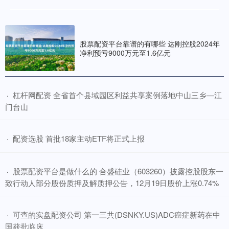
股票配资平台靠谱的有哪些 达刚控股2024年
净利预亏9000万元至1.6亿元
​杠杆网配资 全省首个县域园区利益共享案例落地中山三乡—江
·
门台山
​配资选股 首批18家主动ETF将正式上报
·
​股票配资平台是做什么的 合盛硅业（603260）披露控股股东一
·
致行动人部分股份质押及解质押公告，12月19日股价上涨0.74%
​可查的实盘配资公司 第一三共(DSNKY.US)ADC癌症新药在中
·
国获批临床