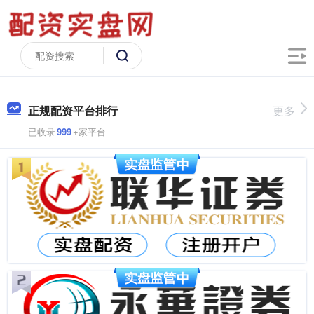
正规配资平台排行
更多
已收录
999
+家平台