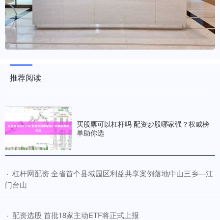
推荐阅读
买股票可以杠杆吗 配资炒股哪家强？权威榜
单助你选
​杠杆网配资 全省首个县域园区利益共享案例落地中山三乡—江
·
门台山
​配资选股 首批18家主动ETF将正式上报
·