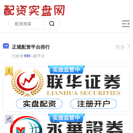
正规配资平台排行
更多
已收录
999
+家平台