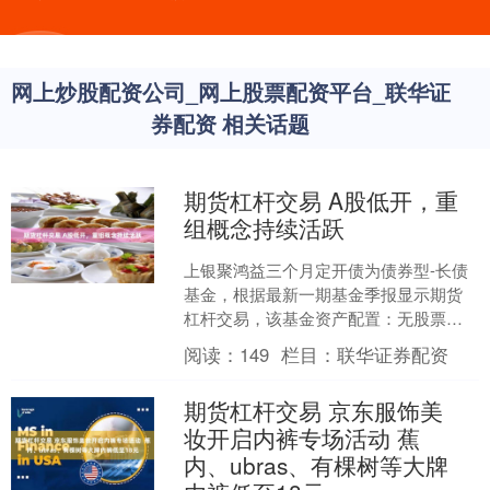
网上炒股配资公司_网上股票配资平台_联华证
券配资 相关话题
期货杠杆交易 A股低开，重
组概念持续活跃
上银聚鸿益三个月定开债为债券型-长债
基金，根据最新一期基金季报显示期货
杠杆交易，该基金资产配置：无股票类
资产，债券占净值比136.61%，现金占净
阅读：
149
栏目：
联华证券配资
值比0.64%....
期货杠杆交易 京东服饰美
妆开启内裤专场活动 蕉
内、ubras、有棵树等大牌