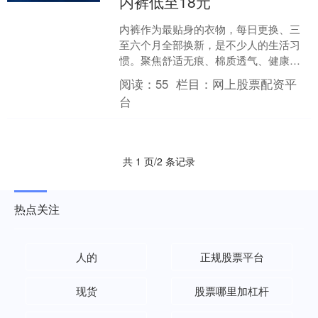
内裤低至18元
内裤作为最贴身的衣物，每日更换、三
至六个月全部换新，是不少人的生活习
惯。聚焦舒适无痕、棉质透气、健康抑
菌、便携日抛等消费需求，8月16日晚8
阅读：
55
栏目：
网上股票配资平
点至18日期货杠杆交....
台
共 1 页/2 条记录
热点关注
人的
正规股票平台
现货
股票哪里加杠杆