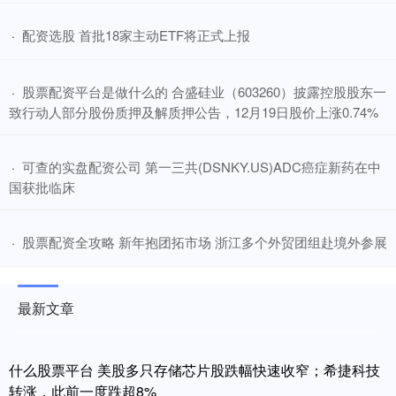
​配资选股 首批18家主动ETF将正式上报
·
​股票配资平台是做什么的 合盛硅业（603260）披露控股股东一
·
致行动人部分股份质押及解质押公告，12月19日股价上涨0.74%
​可查的实盘配资公司 第一三共(DSNKY.US)ADC癌症新药在中
·
国获批临床
​股票配资全攻略 新年抱团拓市场 浙江多个外贸团组赴境外参展
·
最新文章
什么股票平台 美股多只存储芯片股跌幅快速收窄；希捷科技
转涨，此前一度跌超8%