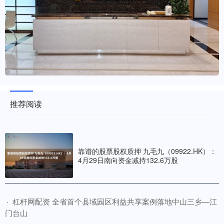
推荐阅读
靠谱的股票股权质押 九毛九（09922.HK）：
4月29日南向资金减持132.6万股
​杠杆网配资 全省首个县域园区利益共享案例落地中山三乡—江
·
门台山