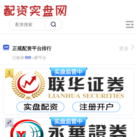
正规配资平台排行
更多
已收录
999
+家平台