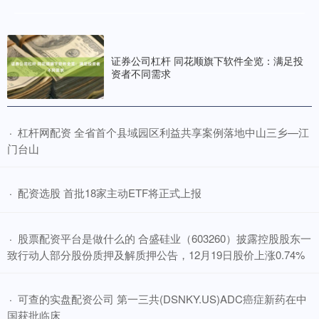
证券公司杠杆 同花顺旗下软件全览：满足投
资者不同需求
​杠杆网配资 全省首个县域园区利益共享案例落地中山三乡—江
·
门台山
​配资选股 首批18家主动ETF将正式上报
·
​股票配资平台是做什么的 合盛硅业（603260）披露控股股东一
·
致行动人部分股份质押及解质押公告，12月19日股价上涨0.74%
​可查的实盘配资公司 第一三共(DSNKY.US)ADC癌症新药在中
·
国获批临床