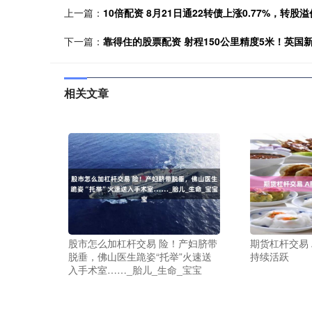
上一篇：
10倍配资 8月21日通22转债上涨0.77%，转股溢价
下一篇：
靠得住的股票配资 射程150公里精度5米！英
相关文章
股市怎么加杠杆交易 险！产妇脐带
期货杠杆交易
脱垂，佛山医生跪姿“托举”火速送
持续活跃
入手术室……_胎儿_生命_宝宝