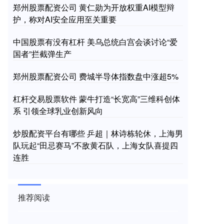
郑州股票配资公司 黄仁勋为开放权重AI模型辩
护，称对AI安全应用至关重要
中国股票有没有杠杆 美乌总统白宫会谈讨论“爱
国者”拦截弹生产
郑州股票配资公司 费城半导体指数盘中涨超5%
杠杆交易股票软件 蒙牛打造“长宽高”三维科创体
系 引领全球乳业创新风向
炒股配资平台有哪些 乒超｜林诗栋轮休，上海男
队玩起“田忌赛马”不敌黄石队，上海女队喜提四
连胜
推荐阅读