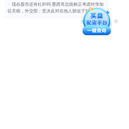
​现在股市还有杠杆吗 墨西哥总统称正考虑对华加
·
征关税，外交部：坚决反对在他人胁迫下对华设限