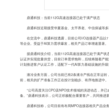
鼎通科技：当前112G高速连接器已处于满产状态
鼎通科技近期接受华夏基金、太平养老、中信保诚等多
在交流中，鼎通科技透露，目前公司I/O连接器产品以11
等企业。受益于AI算力需求爆发，相关产品订单增速显著。
据鼎通科技介绍，当前112G高速连接器已处于满产状态
认证并实现批量供货，目前订单需求饱和，后续将随着产能
计划推进客户认证工作，适配下一代AI算力基础设施的升级
液冷业务方面，公司当前已有2条液冷产线在正常运转，
前，相关的扩产准备工作正在按计划稳步、有序地推进中。
“公司高度关注CPO及NPO技术领域的演进动态，并已
备。”鼎通科技表示，公司正积极配合重要客户，共同推进
鼎通科技称，公司目前有布局MPO连接器相关产品业务，