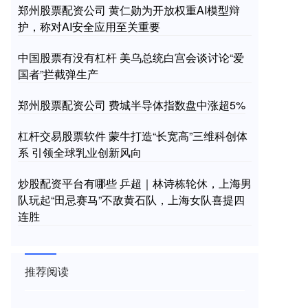
郑州股票配资公司 黄仁勋为开放权重AI模型辩
护，称对AI安全应用至关重要
中国股票有没有杠杆 美乌总统白宫会谈讨论“爱
国者”拦截弹生产
郑州股票配资公司 费城半导体指数盘中涨超5%
杠杆交易股票软件 蒙牛打造“长宽高”三维科创体
系 引领全球乳业创新风向
炒股配资平台有哪些 乒超｜林诗栋轮休，上海男
队玩起“田忌赛马”不敌黄石队，上海女队喜提四
连胜
推荐阅读