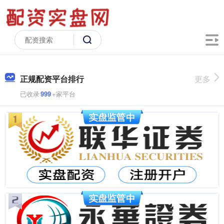
正规配资平台排行
更多
已收录
999
+家平台