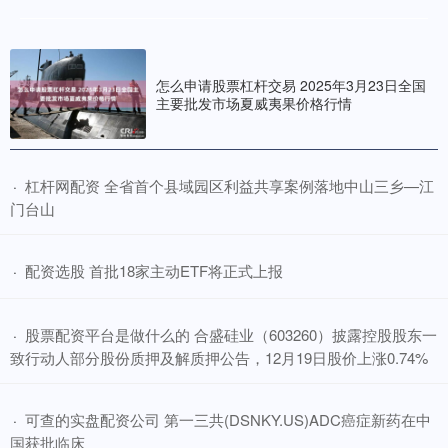
怎么申请股票杠杆交易 2025年3月23日全国
主要批发市场夏威夷果价格行情
​杠杆网配资 全省首个县域园区利益共享案例落地中山三乡—江
·
门台山
​配资选股 首批18家主动ETF将正式上报
·
​股票配资平台是做什么的 合盛硅业（603260）披露控股股东一
·
致行动人部分股份质押及解质押公告，12月19日股价上涨0.74%
​可查的实盘配资公司 第一三共(DSNKY.US)ADC癌症新药在中
·
国获批临床