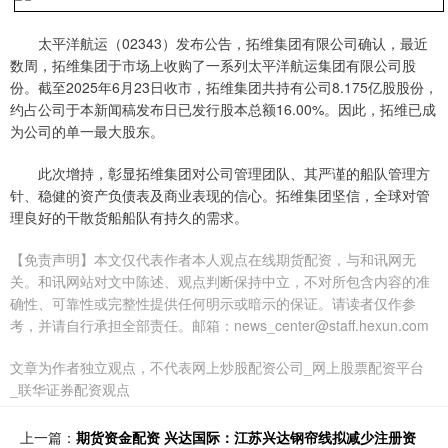
太平洋航运（02343）发布公告，拓维集团有限公司确认，最近
数周，拓维集团于市场上收购了一系列太平洋航运集团有限公司股
份。截至2025年6月23日收市，拓维集团共持有公司8.175亿股股份，
约占公司于本新闻稿发布日已发行股本总额16.00%。因此，拓维已成
为公司的单一最大股东。
此次增持，彰显拓维集团对公司管理团队、其严谨的船队管理方
针、稳健的资产负债表及商业表现的信心。拓维集团坚信，全球对管
理良好的干散货船船队有持久的需求。
【免责声明】本文仅代表作者本人观点在线期货配资，与和讯网无
关。和讯网站对文中陈述、观点判断保持中立，不对所包含内容的准
确性、可靠性或完整性提供任何明示或暗示的保证。请读者仅作参
考，并请自行承担全部责任。邮箱：news_center@staff.hexun.com
文章为作者独立观点，不代表网上炒股配资公司_网上股票配资平台
_联华证券配资观点
上一篇：
期货资金配资 兴达国际：江苏兴达钢帘线拟减少注册资