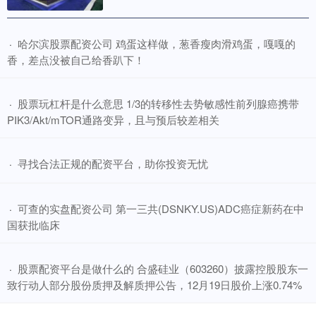
​哈尔滨股票配资公司 鸡蛋这样做，葱香瘦肉滑鸡蛋，嘎嘎的
·
香，差点没被自己给香趴下！
​股票玩杠杆是什么意思 1/3的转移性去势敏感性前列腺癌携带
·
PIK3/Akt/mTOR通路变异，且与预后较差相关
​寻找合法正规的配资平台，助你投资无忧
·
​可查的实盘配资公司 第一三共(DSNKY.US)ADC癌症新药在中
·
国获批临床
​股票配资平台是做什么的 合盛硅业（603260）披露控股股东一
·
致行动人部分股份质押及解质押公告，12月19日股价上涨0.74%