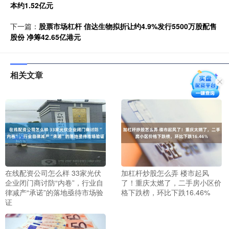
本约1.52亿元
下一篇：
股票市场杠杆 信达生物拟折让约4.9%发行5500万股配售
股份 净筹42.65亿港元
相关文章
在线配资公司怎么样 33家光伏
加杠杆炒股怎么弄 楼市起风
企业闭门商讨防“内卷”，行业自
了！重庆太燃了，二手房小区价
律减产“承诺”的落地亟待市场验
格下跌榜，环比下跌16.46%
证