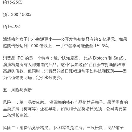
约15-25亿
预计300-1500x
约1%-5%
溜溜梅的盘子比小鹅通更小——公开发售初始只有约 2 亿港元。如果
超购倍数达到 1000 倍以上，一手中签率可能低至 1%-3%。
消费品 IPO 的另一个特点：散户认知度高。 比起 Biotech 和 SaaS，
溜溜梅是所有人都知道的产品。这种"认知溢价"往往会在打新阶段推
高超购倍数。但同时，消费品的首日涨幅通常不如科技和医药——因
为估值锚更明确，定价水分更少。
五、风险与判断
风险一：单一品类依赖。 溜溜梅的核心产品仍然是梅子。果类零食的
品类扩展（梅冻等）还在早期。如果梅子品类增长见顶，公司需要第
二条增长曲线。
风险二：消费品竞争格局。 休闲零食是红海。三只松鼠、良品铺子、