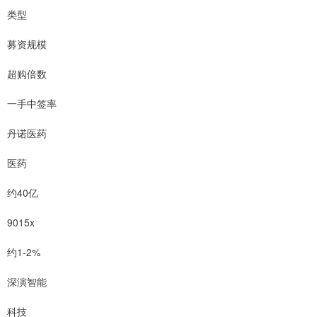
类型
募资规模
超购倍数
一手中签率
丹诺医药
医药
约40亿
9015x
约1-2%
深演智能
科技