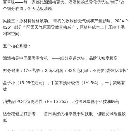
百草味——每一家都比溜溜梅更大。溜溜梅的差异化优势在"梅子"这
个细分赛道，但天花板清晰。
风险三：原材料价格波动。 青梅的收购价受气候和产量影响。2024-2
025年部分产区因天气原因导致青梅减产，原材料成本上升压缩了毛
利率空间。
五个核心判断：
溜溜梅是中国果类零食第一——细分赛道龙头，品牌认知度极高
财务健康：17亿营收 + 2.5亿利润 + 42%毛利率，不需要"烧钱换增长"
盘子小（15-25亿港元），中签率预计较低（1%-5%），一手策略有
效
消费品IPO估值更理性（PE 15-25x），泡沫风险低于科技和医药
适合稳健型打新者——首日暴涨的概率低于科技股，但破发风险也较
低