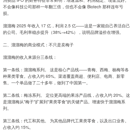
消费品 IPO 的财务特征非常鲜明：增速温和、利润稳定、现金流好。
不会像科技公司那样一年翻三倍，但也不会像 Biotech 那样连年亏
损。
溜溜梅 2025 年收入 17 亿，利润 2.5 亿——这是一家能自己养活自己
的公司。毛利率稳步提升（38%→42%），说明品牌溢价在增强。
二、溜溜梅的商业模式：不只是卖梅子
溜溜梅的收入来源分三条线：
第一条线：溜溜梅系列。 这是核心产品线——青梅、西梅、杨梅等各
种果类零食。占收入约 65%。渠道覆盖商超、便利店、电商、新零
售。一个单品做了二十多年，做到了中国第一。
第二条线：梅冻系列。 定位更高端的果冻产品线，占收入约 20%。这
是溜溜梅从"梅子"扩展到"果类零食"的关键产品。增速快于溜溜梅系
列。
第三条线：代工和其他。 为其他品牌代工果类零食，以及出口业务。
占收入约 15%。