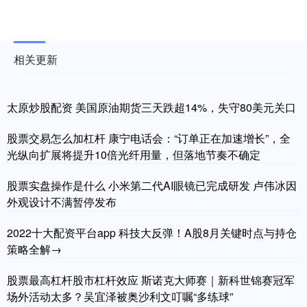
相关更新
太原炒股配资 美国原油期货三天跌超14%，失守80美元关口
股票交易怎么加杠杆 康宁电话会：“订单正在加速增长”，全
光纵向扩展将提升10倍光纤用量，但落地节奏不确定
股票实盘操作是什么 小米第二代AI眼镜已完成研发 卢伟冰因
外观设计不满暂停发布
2022十大配资平台app 科技大反弹！A股8月关键时点与持仓
策略全解→
股票最高杠杆股市杠杆效应 斯诺克大师赛｜新科世锦赛冠军
场外活动太多？吴宜泽被奥沙利文叮嘱“多练球”